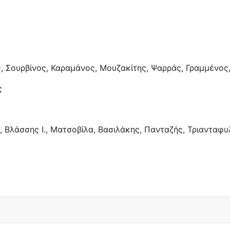
ς, Σουρβίνος, Καραμάνος, Μουζακίτης, Ψαρράς, Γραμμένος
ς
, Βλάσσης Ι., Ματσοβίλα, Βασιλάκης, Πανταζής, Τριανταφ
τσών (1-2) επί του ΠΑΟ Σφακιανάκη