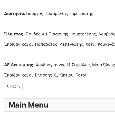
Διαιτησία:
Γιούργας, Γραμμένος, Γαρδικιώτης
Όλυμπος
(Πανδής Α.) Πισσιάνης, Κουρτελέσης, Λούβρο
Έπαιξαν και οι: Παπαδάτος, Λεπενιώτης, Χάτζι, Κοσκινά
ΑΕ Λευκίμμης
(Χονδρογιάννης Ι.) Σαμοΐλης, Μαντζώνης
Έπαιξαν και οι: Βλάσσης Χ., Κιπτίου, Τοτάι
Προηγούμενο άρθρο: Επιστροφή στις νίκες για τον ΑΠΣ Μπενι
Προηγ
Main Menu