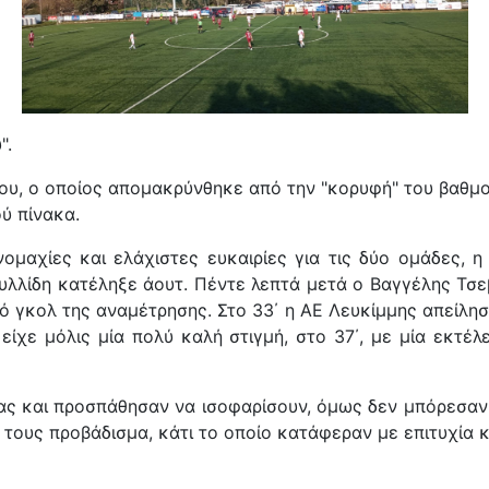
".
ου, ο οποίος απομακρύνθηκε από την "κορυφή" του βαθμο
ύ πίνακα.
νομαχίες και ελάχιστες ευκαιρίες για τις δύο ομάδες,
υλλίδη κατέληξε άουτ. Πέντε λεπτά μετά ο Βαγγέλης Τσε
κό γκολ της αναμέτρησης. Στο 33΄ η ΑΕ Λευκίμμης απείλη
ίχε μόλις μία πολύ καλή στιγμή, στο 37΄, με μία εκτέ
ας και προσπάθησαν να ισοφαρίσουν, όμως δεν μπόρεσαν 
ους προβάδισμα, κάτι το οποίο κατάφεραν με επιτυχία και