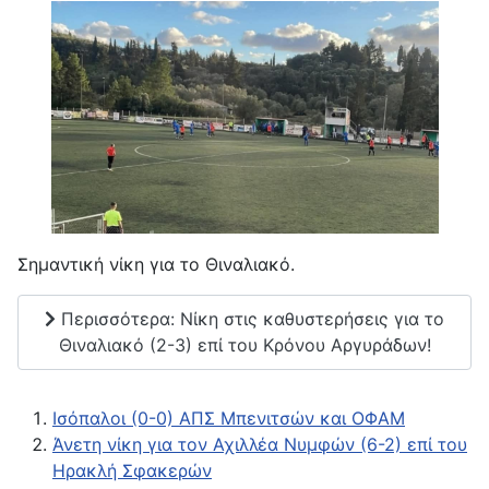
Σημαντική νίκη για το Θιναλιακό.
Περισσότερα: Νίκη στις καθυστερήσεις για το
Θιναλιακό (2-3) επί του Κρόνου Αργυράδων!
Ισόπαλοι (0-0) ΑΠΣ Μπενιτσών και ΟΦΑΜ
Άνετη νίκη για τον Αχιλλέα Νυμφών (6-2) επί του
Ηρακλή Σφακερών