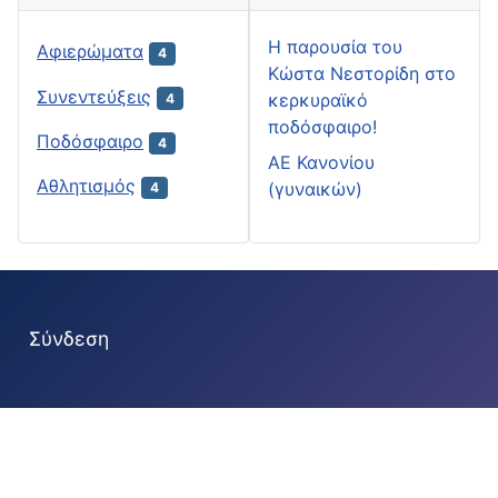
H παρουσία του
Αφιερώματα
4
Κώστα Νεστορίδη στο
Συνεντεύξεις
κερκυραϊκό
4
ποδόσφαιρο!
Ποδόσφαιρο
4
ΑΕ Κανονίου
Αθλητισμός
(γυναικών)
4
Σύνδεση