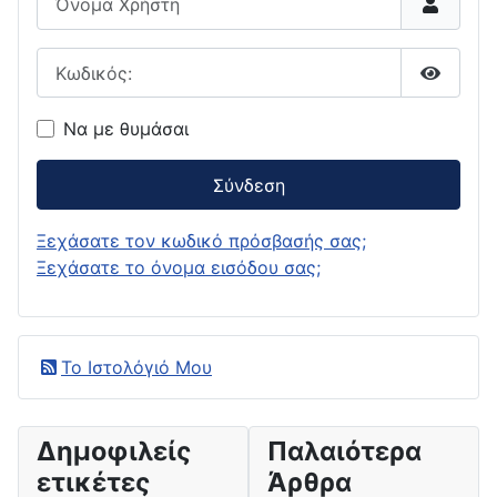
Κωδικός:
Εμφάνι
Να με θυμάσαι
Σύνδεση
Ξεχάσατε τον κωδικό πρόσβασής σας;
Ξεχάσατε το όνομα εισόδου σας;
Το Ιστολόγιό Μου
Δημοφιλείς
Παλαιότερα
ετικέτες
Άρθρα