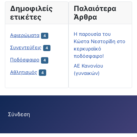
Δημοφιλείς
Παλαιότερα
ετικέτες
Άρθρα
H παρουσία του
Αφιερώματα
4
Κώστα Νεστορίδη στο
Συνεντεύξεις
κερκυραϊκό
4
ποδόσφαιρο!
Ποδόσφαιρο
4
ΑΕ Κανονίου
Αθλητισμός
(γυναικών)
4
Σύνδεση