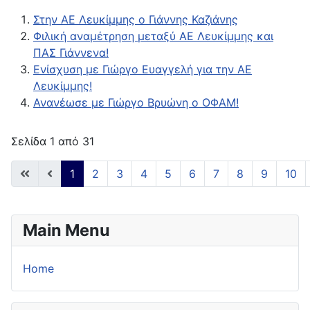
Στην ΑΕ Λευκίμμης ο Γιάννης Καζιάνης
Φιλική αναμέτρηση μεταξύ ΑΕ Λευκίμμης και
ΠΑΣ Γιάννενα!
Ενίσχυση με Γιώργο Ευαγγελή για την ΑΕ
Λευκίμμης!
Ανανέωσε με Γιώργο Βρυώνη ο ΟΦΑΜ!
Σελίδα 1 από 31
1
2
3
4
5
6
7
8
9
10
Main Menu
Home