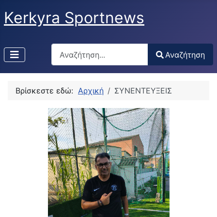
Kerkyra Sportnews
Αναζήτηση
Αναζήτηση
Type 2 or more characters for results.
Βρίσκεστε εδώ:
Αρχική
ΣΥΝΕΝΤΕΥΞΕΙΣ