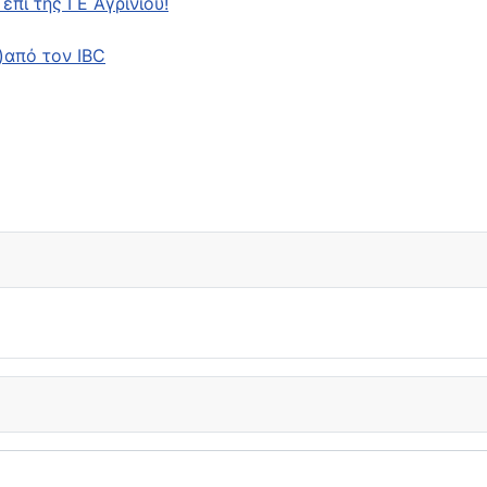
επί της ΓΕ Αγρινίου!
8)από τον IBC