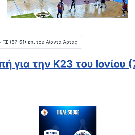
ΓΣ (67-61) επί του Αίαντα Άρτας
ή για την Κ23 του Ιονίου (