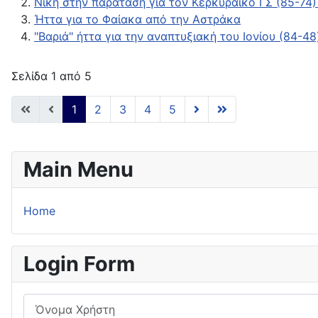
Νίκη στην παράταση για τον Κερκυραϊκό ΓΣ (85-74) 
Ήττα για το Φαίακα από την Αστράκα
"Βαριά" ήττα για την αναπτυξιακή του Ιονίου (84-4
Σελίδα 1 από 5
1
2
3
4
5
Main Menu
Home
Login Form
Όνομα Χρήστη