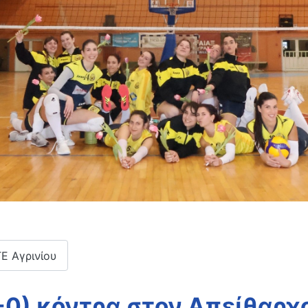
ΓΕ Αγρινίου
3-0) κόντρα στον Απείθαρ