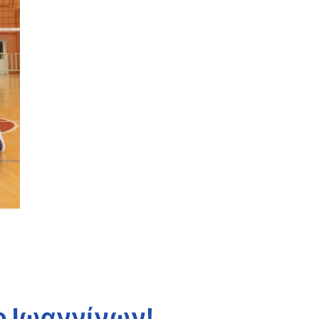
χο Ιωαννίνων!