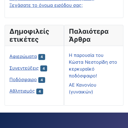
Ξεχάσατε το όνομα εισόδου σας;
Δημοφιλείς
Παλαιότερα
ετικέτες
Άρθρα
H παρουσία του
Αφιερώματα
4
Κώστα Νεστορίδη στο
Συνεντεύξεις
κερκυραϊκό
4
ποδόσφαιρο!
Ποδόσφαιρο
4
ΑΕ Κανονίου
Αθλητισμός
(γυναικών)
4