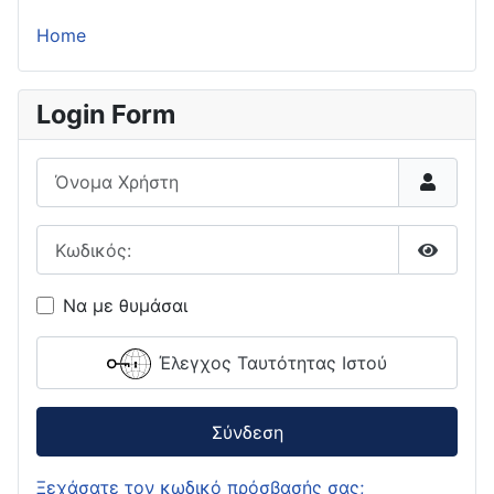
Home
Login Form
Όνομα Χρήστη
Κωδικός:
Εμφάνι
Να με θυμάσαι
Έλεγχος Ταυτότητας Ιστού
Σύνδεση
Ξεχάσατε τον κωδικό πρόσβασής σας;