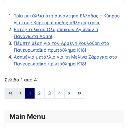
Τρία μετάλλια στη συνάντηση Ελλάδας - Κύπρου
για τους Κερκυραίους/ες αθλητές/τριες
Εκτός τελικού Ολυμπιακών Αγώνων η
Παναγιώτα Δόση!
Πέμπτη θέση για τον Αρσένη Κουλούρη στο
Πανευρωπαϊκό πρωτάθλημα Κ18!
Ασημένιο μετάλλιο για τη Μελίνα Ζάραγκα στο
Πανευρωπαϊκό πρωτάθλημα Κ18!
Σελίδα 1 από 4
1
2
3
4
Main Menu