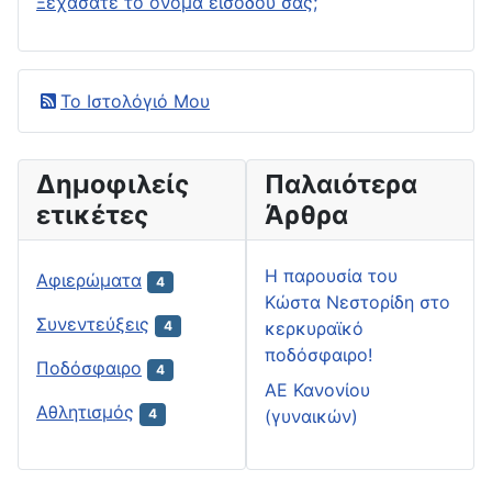
Ξεχάσατε το όνομα εισόδου σας;
Το Ιστολόγιό Μου
Δημοφιλείς
Παλαιότερα
ετικέτες
Άρθρα
H παρουσία του
Αφιερώματα
4
Κώστα Νεστορίδη στο
Συνεντεύξεις
κερκυραϊκό
4
ποδόσφαιρο!
Ποδόσφαιρο
4
ΑΕ Κανονίου
Αθλητισμός
(γυναικών)
4