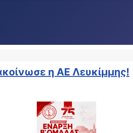
ακοίνωσε η ΑΕ Λευκίμμης!