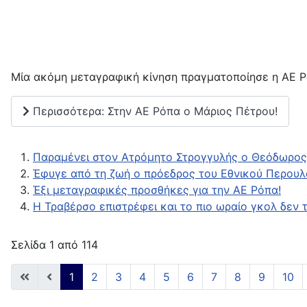
Μία ακόμη μεταγραφική κίνηση πραγματοποίησε η ΑΕ Ρ
Περισσότερα: Στην ΑΕ Ρόπα ο Μάριος Πέτρου!
Παραμένει στον Ατρόμητο Στρογγυλής ο Θεόδωρος
Έφυγε από τη ζωή ο πρόεδρος του Εθνικού Περουλ
Έξι μεταγραφικές προσθήκες για την ΑΕ Ρόπα!
Η Τραβέρσο επιστρέφει και το πιο ωραίο γκολ δεν τ
Σελίδα 1 από 114
1
2
3
4
5
6
7
8
9
10