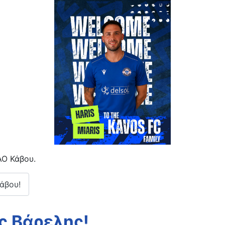
ΑΟ Κάβου.
άβου!
ς Βάρελης!