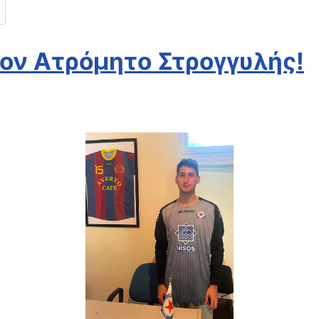
τον Ατρόμητο Στρογγυλής!