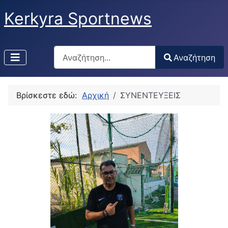
Kerkyra Sportnews
Αναζήτηση
Αναζήτηση
Type 2 or more characters for results.
Βρίσκεστε εδώ:
Αρχική
ΣΥΝΕΝΤΕΥΞΕΙΣ