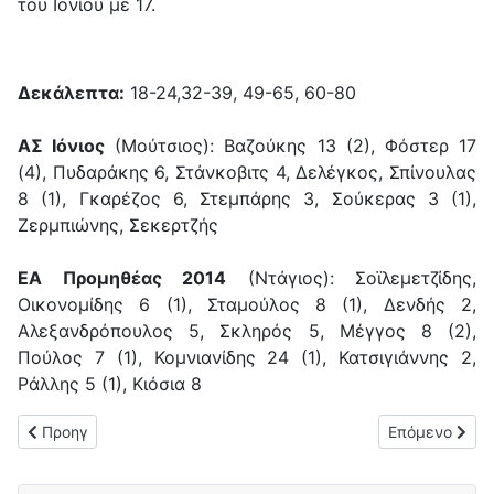
του Ιονίου με 17.
Δεκάλεπτα:
18-24,32-39, 49-65, 60-80
ΑΣ Ιόνιος
(Μούτσιος): Βαζούκης 13 (2), Φόστερ 17
(4), Πυδαράκης 6, Στάνκοβιτς 4, Δελέγκος, Σπίνουλας
8 (1), Γκαρέζος 6, Στεμπάρης 3, Σούκερας 3 (1),
Ζερμπιώνης, Σεκερτζής
ΕΑ Προμηθέας 2014
(Ντάγιος): Σοϊλεμετζίδης,
Οικονομίδης 6 (1), Σταμούλος 8 (1), Δενδής 2,
Αλεξανδρόπουλος 5, Σκληρός 5, Μέγγος 8 (2),
Πούλος 7 (1), Κομνιανίδης 24 (1), Κατσιγιάννης 2,
Ράλλης 5 (1), Κιόσια 8
Προηγούμενο άρθρο: Εκτός έδρας ήττα για τον Ιόνιο (91-78) 
Επόμενο άρθρο
Προηγ
Επόμενο