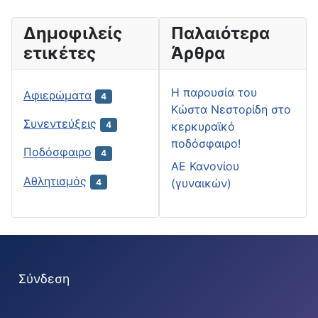
Δημοφιλείς
Παλαιότερα
ετικέτες
Άρθρα
H παρουσία του
Αφιερώματα
4
Κώστα Νεστορίδη στο
Συνεντεύξεις
κερκυραϊκό
4
ποδόσφαιρο!
Ποδόσφαιρο
4
ΑΕ Κανονίου
Αθλητισμός
(γυναικών)
4
Σύνδεση