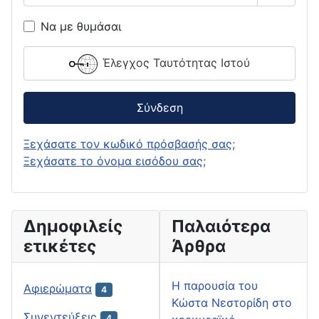
Εμφάνι
Να με θυμάσαι
Έλεγχος Ταυτότητας Ιστού
Σύνδεση
Ξεχάσατε τον κωδικό πρόσβασής σας;
Ξεχάσατε το όνομα εισόδου σας;
Δημοφιλείς
Παλαιότερα
ετικέτες
Άρθρα
H παρουσία του
Αφιερώματα
4
Κώστα Νεστορίδη στο
Συνεντεύξεις
4