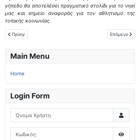
γήπεδο θα αποτελέσει πραγματικό στολίδι για το νησί
μας και σημείο αναφοράς για τον αθλητισμό της
τοπικής κοινωνίας.
Προηγούμενο άρθρο: Mε επιτυχία το 2o Αether Festival στο Αθλ
Επόμενο άρθρ
Προηγ
Επόμενο
Main Menu
Home
Login Form
Όνομα Χρήστη
Κωδικός: