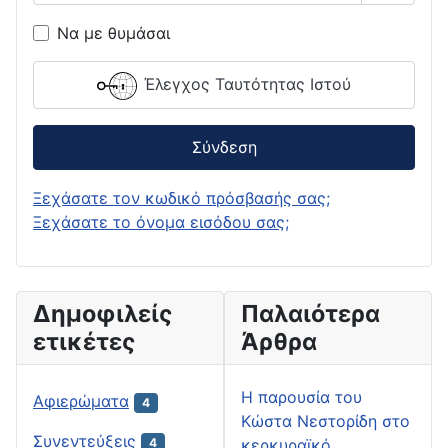
Εμφάνι
Να με θυμάσαι
Έλεγχος Ταυτότητας Ιστού
Σύνδεση
Ξεχάσατε τον κωδικό πρόσβασής σας;
Ξεχάσατε το όνομα εισόδου σας;
Δημοφιλείς
Παλαιότερα
ετικέτες
Άρθρα
H παρουσία του
Αφιερώματα
4
Κώστα Νεστορίδη στο
Συνεντεύξεις
κερκυραϊκό
4