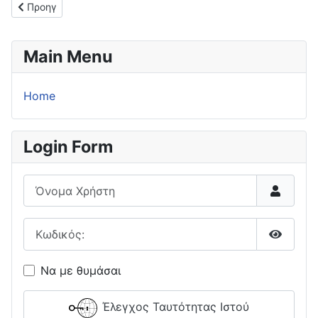
Προηγούμενο άρθρο: Αναβολή στο σούπερ καπ!
Προηγ
Main Menu
Home
Login Form
Όνομα Χρήστη
Κωδικός:
Εμφάνι
Να με θυμάσαι
Έλεγχος Ταυτότητας Ιστού