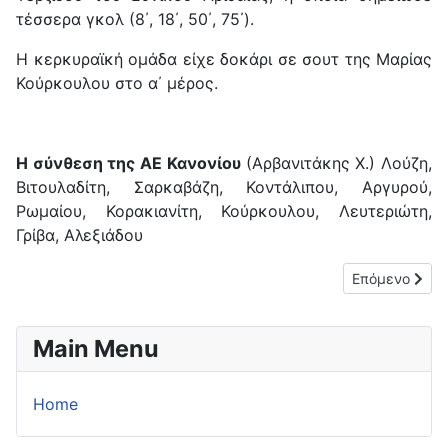
τέσσερα γκολ (8΄, 18΄, 50΄, 75΄).
Η κερκυραϊκή ομάδα είχε δοκάρι σε σουτ της Μαρίας
Κούρκουλου στο α΄ μέρος.
Η σύνθεση της ΑΕ Κανονίου
(Αρβανιτάκης Χ.) Λούζη,
Βιτουλαδίτη, Σαρκαβάζη, Κοντάλιπου, Αργυρού,
Ρωμαίου, Κορακιανίτη, Κούρκουλου, Λευτεριώτη,
Γρίβα, Αλεξιάδου
Επόμενο άρθρο
Επόμενο
Main Menu
Home