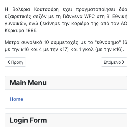
H Βαλέρια Κουτσούρη έχει πραγματοποίησει δύο
εξαιρετικές σεζόν με τη Γιάννενα WFC στη Β΄ Εθνική
γυναικών, ενώ ξεκίνησε την καριέρα της από τον ΑΟ
Κέρκυρα 1996.
Μετρά συνολικά 10 συμμετοχές με το "εθνόσημο" (6
με την κ16 και 4 με την κ17) και 1 γκολ (με την κ16).
Προηγούμενο άρθρο: Ήττα για την ΑΕ Κανονιού (0-6) από τον 
Επόμενο άρθρο
Προηγ
Επόμενο
Main Menu
Home
Login Form