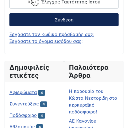
Έλεγχος Ταυτότητας Ιστού
Σύνδεση
Ξεχάσατε τον κωδικό πρόσβασής σας;
Ξεχάσατε το όνομα εισόδου σας;
Δημοφιλείς
Παλαιότερα
ετικέτες
Άρθρα
H παρουσία του
Αφιερώματα
4
Κώστα Νεστορίδη στο
Συνεντεύξεις
κερκυραϊκό
4
ποδόσφαιρο!
Ποδόσφαιρο
4
ΑΕ Κανονίου
Αθλητισμός
(γυναικών)
4