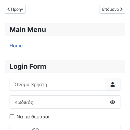
Προηγούμενο άρθρο: Πρόκριση στα ημιτελικά για την Ολυμπι
Επόμενο άρθρο
Προηγ
Επόμενο
Main Menu
Home
Login Form
Όνομα Χρήστη
Κωδικός:
Εμφάνι
Να με θυμάσαι