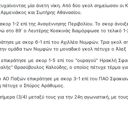
υχαίνοντας μία άνετη νίκη. Από δύο γκολ σημείωσαν οι
 Αρμενιάκος και Σωτήρης Αθανασίου.
σκορ 1-2 επί της Αναγέννησης Περιβολίου. Το σκορ άνοιξ
νώ στο 89΄ ο Λευτέρης Κοσκινάς διαμόρφωσε το τελικό 1-2
ράτησε με σκορ 6-1 επί του Αχιλλέα Νυμφών. Τρια γκολ 
 την ομάδα των Νυμφών το μοναδικό γκολ πέτυχε ο Άλεξ 
ς επικράτησε με σκορ 1-5 επί του "ουραγού" Ηρακλή Σ
ιθαλής" Θρασύβουλος Καλούδης, ο οποίος πέτυχε τέρμα γι
ο ΑΟ Παξών επικράτησε με σκορ 3-1 επί του ΠΑΟ Σφακιαν
η πέτυχε ο Σπύρος Αράθυμος.
μερα (3/4) μεταξύ τους για την 24η αγωνιστική, με τους
αγωνιστική)