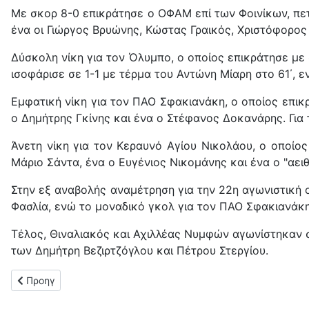
Με σκορ 8-0 επικράτησε ο ΟΦΑΜ επί των Φοινίκων, πετ
ένα οι Γιώργος Βρυώνης, Κώστας Γραικός, Χριστόφορος
Δύσκολη νίκη για τον Όλυμπο, ο οποίος επικράτησε με 
ισοφάρισε σε 1-1 με τέρμα του Αντώνη Μίαρη στο 61΄, ε
Εμφατική νίκη για τον ΠΑΟ Σφακιανάκη, ο οποίος επικ
ο Δημήτρης Γκίνης και ένα ο Στέφανος Δοκανάρης. Για
Άνετη νίκη για τον Κεραυνό Αγίου Νικολάου, ο οποίο
Μάριο Σάντα, ένα ο Ευγένιος Νικομάνης και ένα ο "αε
Στην εξ αναβολής αναμέτρηση για την 22η αγωνιστική 
Φασλία, ενώ το μοναδικό γκολ για τον ΠΑΟ Σφακιανάκ
Τέλος, Θιναλιακός και Αχιλλέας Νυμφών αγωνίστηκαν σή
των Δημήτρη Βεζιρτζόγλου και Πέτρου Στεργίου.
Προηγούμενο άρθρο: Ο πίνακας των σκόρερ της Α΄ ΕΠΣΚ (23η 
Προηγ