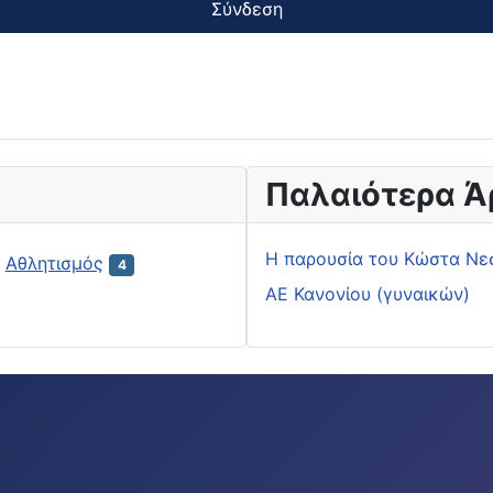
Σύνδεση
Παλαιότερα Ά
H παρουσία του Κώστα Νε
Αθλητισμός
4
ΑΕ Κανονίου (γυναικών)