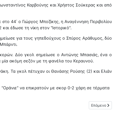
 Κωνσταντίνος Καρβούνης και Χρήστος Σούκερας και από
ε στο 44΄ ο Γιώργος Μποζίκης, η Αναγέννηση Περιβολίου
 και έδωσε τη νίκη στον "Ιστορικό".
σημείωσε για τους γηπεδούχους ο Σπύρος Αράθυμος, δύο
Μπάρντι.
φακερών. Δύο γκολ σημείωσε ο Αντώνης Μπασιάς, ένα ο
α μία ακόμη σεζόν με τη φανέλα του Κεραυνού.
άκη. Τα γκολ πέτυχαν οι Θανάσης Ρούσης (2) και Ελιάν
 "Οράνιε" να επικρατούν με σκορ 0-2 χάρη σε τέρματα
Επόμενο άρθρο
Επόμενο