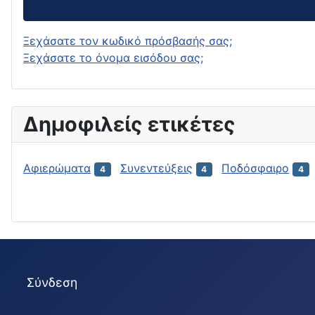
Ξεχάσατε τον κωδικό πρόσβασής σας;
Ξεχάσατε το όνομα εισόδου σας;
Δημοφιλείς ετικέτες
Αφιερώματα
Συνεντεύξεις
Ποδόσφαιρο
4
4
4
Σύνδεση