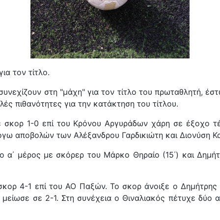
για τον τίτλο.
υνεχίζουν στη "μάχη" για τον τίτλο του πρωταθλητή, έστ
λές πιθανότητες για την κατάκτηση του τίτλου.
με σκορ 1-0 επί του Κρόνου Αργυράδων χάρη σε έξοχο τ
όγω αποβολών των Αλέξανδρου Γαρδικιώτη και Διονύση Κ
α΄ μέρος με σκόρερ του Μάρκο Θηραίο (15΄) και Δημήτρ
 σκορ 4-1 επί του ΑΟ Παξών. Το σκορ άνοιξε ο Δημήτρης 
 μείωσε σε 2-1. Στη συνέχεια ο Θιναλιακός πέτυχε δύο