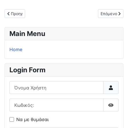
Προηγούμενο άρθρο: Στον ΑΠΣ Μπενιτσών ο Στέλιος Μπρούσος
Επόμενο άρθρ
Προηγ
Επόμενο
Main Menu
Home
Login Form
Όνομα Χρήστη
Κωδικός:
Εμφάνι
Να με θυμάσαι