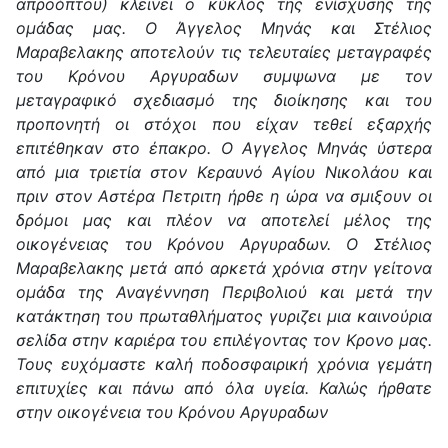
απροόπτου) κλεινει ο κύκλος της ενίσχυσης της
ομάδας μας. Ο Άγγελος Μηνάς και Στέλιος
Μαραβελακης αποτελούν τις τελευταίες μεταγραφές
του Κρόνου Αργυραδων συμψωνα με τον
μεταγραφικό σχεδιασμό της διοίκησης και του
προπονητή οι στόχοι που είχαν τεθεί εξαρχής
επιτέθηκαν στο έπακρο. Ο Αγγελος Μηνάς ύστερα
από μια τριετία στον Κεραυνό Αγίου Νικολάου και
πριν στον Αστέρα Πετριτη ήρθε η ώρα να σμιξουν οι
δρόμοι μας και πλέον να αποτελεί μέλος της
οικογένειας του Κρόνου Αργυραδων. Ο Στέλιος
Μαραβελακης μετά από αρκετά χρόνια στην γείτονα
ομάδα της Αναγέννηση Περιβολιού και μετά την
κατάκτηση του πρωταθλήματος γυριζει μια καινούρια
σελίδα στην καριέρα του επιλέγοντας τον Κρονο μας.
Τους ευχόμαστε καλή ποδοσφαιρική χρόνια γεμάτη
επιτυχίες και πάνω από όλα υγεία. Καλώς ήρθατε
στην οικογένεια του Κρόνου Αργυραδων