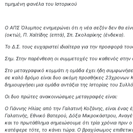
τιμημένη φανέλα του Ιστορικού
Ο ΑΠΣ Όλυμπος ενημερώνει ότι η νέα σεζόν δεν θα είναι
(οκτώ), Π. Χαϊτίδης (επτά), Σπ. Σκολαρίκης (ένδεκα).
Το Δ.Σ. τους ευχαριστεί ιδιαίτερα για την προσφορά το
Σημ. Στην παρένθεση οι συμμετοχές του καθενός στην
Στο μεταγραφικό κομμάτι η ομάδα έχει ήδη συμφωνήσει
σε καλό δρόμο είναι δυο ακόμη προσθήκες 23χρονων Κ
δημιουργήσει μια ομάδα αντάξια της Ιστορίας του Συλλ
Οι δυο πρώτες ανακοινώσιμες μεταγραφές είναι:
Ο Γιάννης Ηλίας από την Γαλατινή Κοζάνης, είναι ένας 
Γαλατινής, Εθνικό Βατερού, Δόξα Μικροκάστρου, Αναγέ
και το πρωτάθλημα σημειώσουμε ότι τρία χρόνια πριν ο 
κατέφερε τότε, το κάνει τώρα. Ο βραχύσωμος επιθετικό