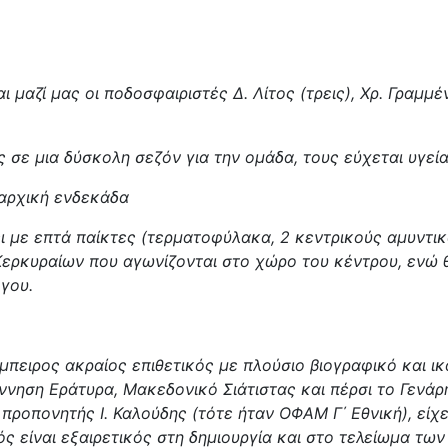
 μαζί μας οι ποδοσφαιριστές Δ. Λίτος (τρεις), Χρ. Γραμμέ
υς σε μια δύσκολη σεζόν για την ομάδα, τους εύχεται υγε
 αρχική ενδεκάδα
 με επτά παίκτες (τερματοφύλακα, 2 κεντρικούς αμυντικ
ερκυραίων που αγωνίζονται στο χώρο του κέντρου, ενώ
όγου.
έμπειρος ακραίος επιθετικός με πλούσιο βιογραφικό και ι
ννηση Εράτυρα, Μακεδονικό Σιάτιστας και πέρσι το Γενά
προπονητής Ι. Καλούδης (τότε ήταν ΟΦΑΜ Γ΄ Εθνική), είχε
ς είναι εξαιρετικός στη δημιουργία και στο τελείωμα τω