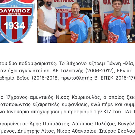
ου δύο ποδοσφαιριστές. Το 34χρονο εξτρεμ Γιάννη Ηλία,
όν έχει αγωνιστεί σε: ΑΕ Γαλατινής (2006-2012), Εθνικό
δημία Βοΐου (2016-2018, πρωταθλητής Β΄ ΕΠΣΚ 2016-17)
 ο 17χρονος αμυντικός Νίκος Κούρκουλός, ο οποίος ξε
ατοποιώντας εξαιρετικές εμφανίσεις, ενώ πήρε και συ
ο Ιανουάριο αποχωρήσει με προορισμό την Κ17 του ΠΑΣ Γ
αραμείνει οι: Άρης Παπαδάτος, Λάμπρος Πολύζος, Βαγγ
μμένος, Δημήτρης Λίτος, Νίκος Αθανασίου, Σπύρος Σκολαρ