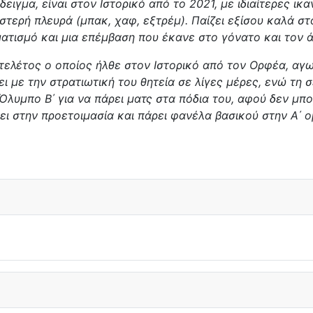
μα, είναι στον Ιστορικό από το 2021, με ιδιαίτερες ικαν
ιστερή πλευρά (μπακ, χαφ, εξτρέμ). Παίζει εξίσου καλά σ
ματισμό και μια επέμβαση που έκανε στο γόνατο και τον 
ελέτος ο οποίος ήλθε στον Ιστορικό από τον Ορφέα, αγω
ι με την στρατιωτική του θητεία σε λίγες μέρες, ενώ τη 
Όλυμπο Β΄ για να πάρει ματς στα πόδια του, αφού δεν μ
ι στην προετοιμασία και πάρει φανέλα βασικού στην Α΄ ομ
ιλειάδη προς τον Αχιλλέα Νυμφών!