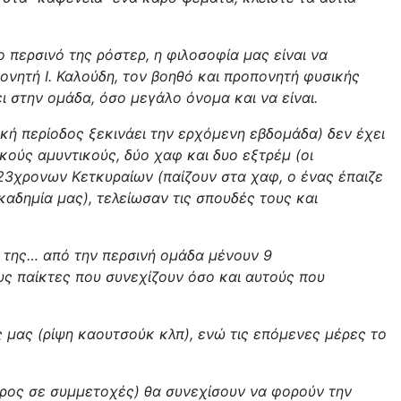
 περσινό της ρόστερ, η φιλοσοφία μας είναι να
ονητή Ι. Καλούδη, τον βοηθό και προπονητή φυσικής
 στην ομάδα, όσο μεγάλο όνομα και να είναι.
κή περίοδος ξεκινάει την ερχόμενη εβδομάδα) δεν έχει
ούς αμυντικούς, δύο χαφ και δυο εξτρέμ (οι
 23χρονων Κετκυραίων (παίζουν στα χαφ, ο ένας έπαιζε
καδημία μας), τελείωσαν τις σπουδές τους και
 της… από την περσινή ομάδα μένουν 9
ους παίκτες που συνεχίζουν όσο και αυτούς που
 μας (ρίψη καουτσούκ κλπ), ενώ τις επόμενες μέρες το
ρος σε συμμετοχές) θα συνεχίσουν να φορούν την