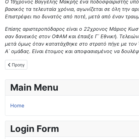
Ο 19χρονος Βαγγέλης Μακρής ένα ποδοσφαιριστής υπόδειγ
βασικός τα τελευταία χρόνια, αγωνίζεται σε όλη την αρ
Επιστρέφει πιο δυνατός από ποτέ, μετά από έναν τραυ
Επίσης αριστεροπόδαρος είναι ο 22χρονος Μάριος Κωστ
σαν δανεικός στον ΟΦΑΜ και έπαιξε Γ΄ Εθνική. Τελειώνε
μετά όμως όταν κατατάχθηκε στο στρατό πήγε με τον 
Α΄ ομάδας. Είναι έτοιμος και αποφασισμένος να δουλέψε
Προηγούμενο άρθρο: Ευχαριστήρια ανακοίνωση της Άννας Βασ
Προηγ
Main Menu
Home
Login Form