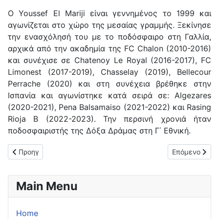
O Youssef El Mariji είναι γεννημένος το 1999 και
αγωνίζεται στο χώρο της μεσαίας γραμμής. Ξεκίνησε
την ενασχόλησή του με το ποδόσφαιρο στη Γαλλία,
αρχικά από την ακαδημία της FC Chalon (2010-2016)
και συνέχισε σε Chatenoy Le Royal (2016-2017), FC
Limonest (2017-2019), Chasselay (2019), Bellecour
Perrache (2020) και στη συνέχεια βρέθηκε στην
Ισπανία και αγωνίστηκε κατά σειρά σε: Algezares
(2020-2021), Pena Balsamaiso (2021-2022) και Rasing
Rioja B (2022-2023). Την περσινή χρονιά ήταν
ποδοσφαιριστής της Δόξα Δράμας στη Γ΄ Εθνική.
Προηγούμενο άρθρο: Ο Σταμάτης Κουλούρης νέος προπονητής
Επόμενο άρθρο
Προηγ
Επόμενο
Main Menu
Home