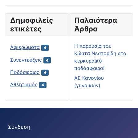
Δημοφιλείς
Παλαιότερα
ετικέτες
Άρθρα
H παρουσία του
Αφιερώματα
4
Κώστα Νεστορίδη στο
Συνεντεύξεις
κερκυραϊκό
4
ποδόσφαιρο!
Ποδόσφαιρο
4
ΑΕ Κανονίου
Αθλητισμός
(γυναικών)
4
Σύνδεση