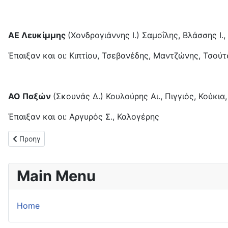
ΑΕ Λευκίμμης
(Χονδρογιάννης Ι.) Σαμοΐλης, Βλάσσης Ι
Έπαιξαν και οι: Κιπτίου, Τσεβανέδης, Μαντζώνης, Τσού
ΑΟ Παξών
(Σκουνάς Δ.) Κουλούρης Αι., Πιγγιός, Κούκ
Έπαιξαν και οι: Αργυρός Σ., Καλογέρης
Προηγούμενο άρθρο: Νέα νίκη για τον ΟΦΑΜ (1-3) επί του ΠΑ
Προηγ
Main Menu
Home