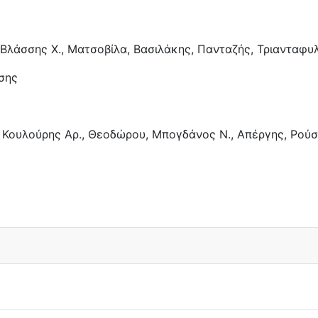
., Βλάσσης Χ., Ματσοβίλα, Βασιλάκης, Πανταζής, Τριανταφ
τσης
ια, Κουλούρης Αρ., Θεοδώρου, Μπογδάνος Ν., Απέργης, Ρού
Ο Σφακιανάκη!