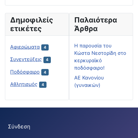
Δημοφιλείς
Παλαιότερα
ετικέτες
Άρθρα
H παρουσία του
Αφιερώματα
4
Κώστα Νεστορίδη στο
Συνεντεύξεις
κερκυραϊκό
4
ποδόσφαιρο!
Ποδόσφαιρο
4
ΑΕ Κανονίου
Αθλητισμός
(γυναικών)
4
Σύνδεση