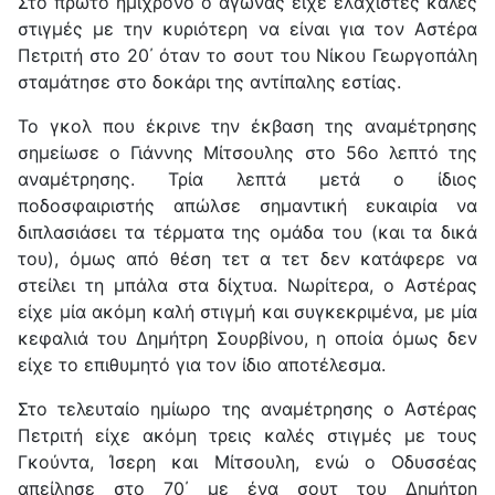
Στο πρώτο ημίχρονο ο αγώνας είχε ελάχιστες καλές
στιγμές με την κυριότερη να είναι για τον Αστέρα
Πετριτή στο 20΄ όταν το σουτ του Νίκου Γεωργοπάλη
σταμάτησε στο δοκάρι της αντίπαλης εστίας.
Το γκολ που έκρινε την έκβαση της αναμέτρησης
σημείωσε ο Γιάννης Μίτσουλης στο 56ο λεπτό της
αναμέτρησης. Τρία λεπτά μετά ο ίδιος
ποδοσφαιριστής απώλσε σημαντική ευκαιρία να
διπλασιάσει τα τέρματα της ομάδα του (και τα δικά
του), όμως από θέση τετ α τετ δεν κατάφερε να
στείλει τη μπάλα στα δίχτυα. Νωρίτερα, ο Αστέρας
είχε μία ακόμη καλή στιγμή και συγκεκριμένα, με μία
κεφαλιά του Δημήτρη Σουρβίνου, η οποία όμως δεν
είχε το επιθυμητό για τον ίδιο αποτέλεσμα.
Στο τελευταίο ημίωρο της αναμέτρησης ο Αστέρας
Πετριτή είχε ακόμη τρεις καλές στιγμές με τους
Γκούντα, Ίσερη και Μίτσουλη, ενώ ο Οδυσσέας
απείλησε στο 70΄ με ένα σουτ του Δημήτρη