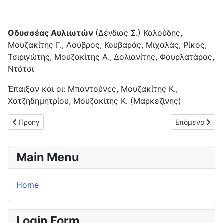
Οδυσσέας Αυλιωτών
(Δένδιας Σ.) Καλούδης,
Μουζακίτης Γ., Λούβρος, Κουβαράς, Μιχαλάς, Ρίκος,
Τσιριγώτης, Μουζακίτης Α., Δολιανίτης, Φουρλατάρας,
Ντάτσι
Έπαιξαν και οι: Μπαντούνος, Μουζακίτης Κ.,
Χατζηδημητρίου, Μουζακίτης Κ. (Μαρκεζίνης)
Προηγούμενο άρθρο: Νίκη με ανατροπή για τον Αχιλλέα Νυμφών
Επόμενο άρθρο
Προηγ
Επόμενο
Main Menu
Home
Login Form