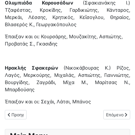
Ολυμπιάδα Καρουσάδων
(Σφακιανάκης Ι.)
Τζαφέστας, Κροκίδης, Γαρδικιώτης, Κάνταρος,
Μερκάι, Λέσσης, Κρητικός, Κεΐσογλου, Θηραίος,
Βλασερός Κ., Γεωργακόπουλος
Έπαιξαν και οι: Κουρσάρης, Μουζακίτης, Ασπιώτης,
Προβατάς Σ., Γκασιδης
Ηρακλής Σφακερών
(Νικοκάβουρας Κ.) Ρίζος,
Λαγός, Μερκούρης, Μιχαλάς, Ασπιώτης, Γιαννιώτης,
Βουργίδης, Ζαγράδι, Μίχα Μ., Μαρίτσας Ν.,
Μπαρδούσης
Έπαιξαν και οι: Σεχάι, Λάτσι, Μπάνος
Προηγούμενο άρθρο: Νίκη με ανατροπή για τον Αχιλλέα Νυμφών
Επόμενο άρθρο
Προηγ
Επόμενο