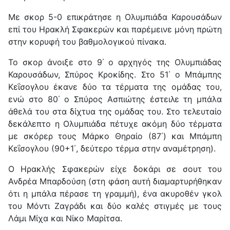
Με σκορ 5-0 επικράτησε η Ολυμπιάδα Καρουσάδων
επί του Ηρακλή Σφακερών και παρέμεινε μόνη πρώτη
στην κορυφή του βαθμολογικού πίνακα.
Το σκορ άνοιξε στο 9΄ ο αρχηγός της Ολυμπιάδας
Καρουσάδων, Σπύρος Κροκίδης. Στο 51΄ ο Μπάμπης
Κεΐσογλου έκανε δύο τα τέρματα της ομάδας του,
ενώ στο 80΄ ο Σπύρος Ασπιώτης έστειλε τη μπάλα
άθελά του στα δίχτυα της ομάδας του. Στο τελευταίο
δεκάλεπτο η Ολυμπιάδα πέτυχε ακόμη δύο τέρματα
με σκόρερ τους Μάρκο Θηραίο (87΄) και Μπάμπη
Κεΐσογλου (90+1΄, δεύτερο τέρμα στην αναμέτρηση).
Ο Ηρακλής Σφακερών είχε δοκάρι σε σουτ του
Ανδρέα Μπαρδούση (στη φάση αυτή διαμαρτυρήθηκαν
ότι η μπάλα πέρασε τη γραμμή), ένα ακυροθέν γκολ
του Μόντι Ζαγράδι και δύο καλές στιγμές με τους
Λάμι Μίχα και Νίκο Μαρίτσα.