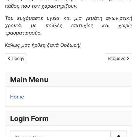
πάθος που τον χαρακτηρίζουν.
Του ευχόμαστε υγεία και μια γεμάτη αγωνιστική
χρονιά, με πολλές επιτυχίες και χωρίς
τραυματισμούς.
Καλως μας ήρθες ξανά Θοδωρή!
Προηγούμενο άρθρο: "Τίναξε τη μπάνκα" με WIlson Chimeli o Θ
Επόμενο άρθρο
Προηγ
Επόμενο
Main Menu
Home
Login Form
Όνομα Χρήστη