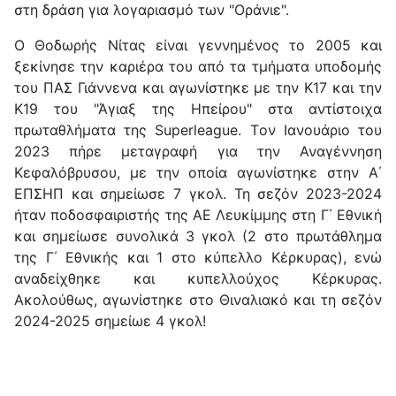
στη δράση για λογαριασμό των "Οράνιε".
Ο Θοδωρής Νίτας είναι γεννημένος το 2005 και
ξεκίνησε την καριέρα του από τα τμήματα υποδομής
του ΠΑΣ Γιάννενα και αγωνίστηκε με την Κ17 και την
Κ19 του "Άγιαξ της Ηπείρου" στα αντίστοιχα
πρωταθλήματα της Superleague. Tον Ιανουάριο του
2023 πήρε μεταγραφή για την Αναγέννηση
Κεφαλόβρυσου, με την οποία αγωνίστηκε στην Α΄
ΕΠΣΗΠ και σημείωσε 7 γκολ. Τη σεζόν 2023-2024
ήταν ποδοσφαιριστής της ΑΕ Λευκίμμης στη Γ΄ Εθνική
και σημείωσε συνολικά 3 γκολ (2 στο πρωτάθλημα
της Γ΄ Εθνικής και 1 στο κύπελλο Κέρκυρας), ενώ
αναδείχθηκε και κυπελλούχος Κέρκυρας.
Ακολούθως, αγωνίστηκε στο Θιναλιακό και τη σεζόν
2024-2025 σημείωε 4 γκολ!