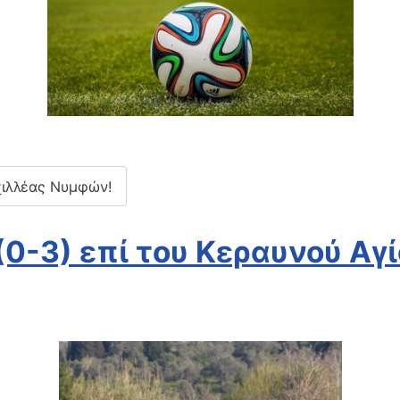
χιλλέας Νυμφών!
(0-3) επί του Κεραυνού Αγ