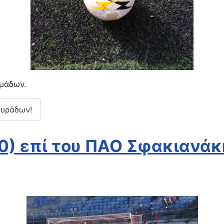
μάδων.
γυράδων!
0) επί του ΠΑΟ Σφακιανάκ