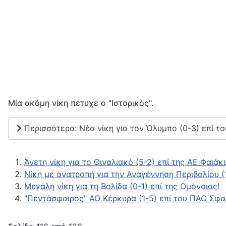
Μία ακόμη νίκη πέτυχε ο "Ιστορικός".
Περισσότερα: Νέα νίκη για τον Όλυμπο (0-3) επί τ
Άνετη νίκη για το Θιναλιακό (5-2) επί της ΑΕ Φαιά
Νίκη με ανατροπή για την Αναγέννηση Περιβολίου (
Μεγάλη νίκη για τη Βολίδα (0-1) επί της Ομόνοιας!
"Πεντάσφαιρος" ΑΟ Κέρκυρα (1-5) επί του ΠΑΟ Σφα