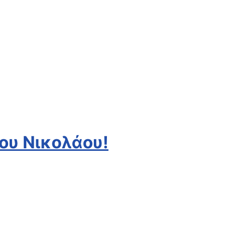
ίου Νικολάου!