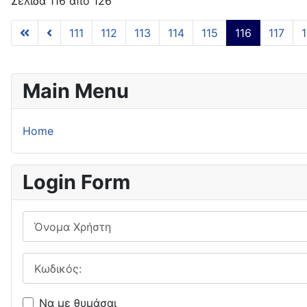
Σελίδα 116 από 126
111
112
113
114
115
116
117
1
Main Menu
Home
Login Form
Όνομα Χρήστη
Κωδικός:
Να με θυμάσαι