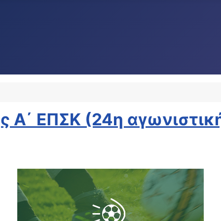
ς Α΄ ΕΠΣΚ (24η αγωνιστικ