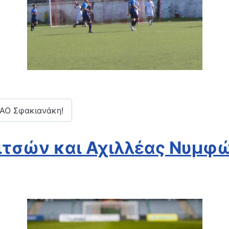
ΠΑΟ Σφακιανάκη!
ιτσών και Αχιλλέας Νυμφ