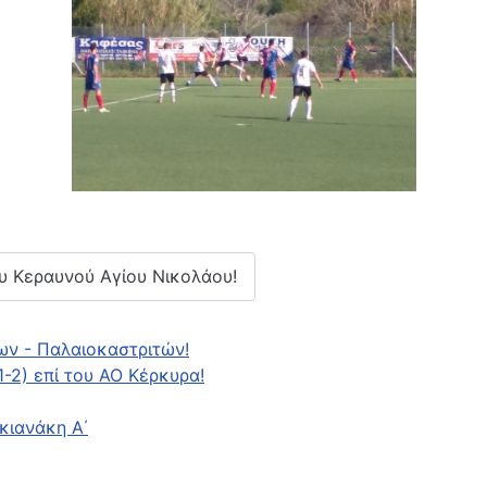
ου Κεραυνού Αγίου Νικολάου!
κων - Παλαιοκαστριτών!
1-2) επί του ΑΟ Κέρκυρα!
κιανάκη Α΄