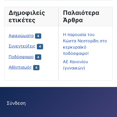
Δημοφιλείς
Παλαιότερα
ετικέτες
Άρθρα
H παρουσία του
Αφιερώματα
4
Κώστα Νεστορίδη στο
Συνεντεύξεις
κερκυραϊκό
4
ποδόσφαιρο!
Ποδόσφαιρο
4
ΑΕ Κανονίου
Αθλητισμός
(γυναικών)
4
Σύνδεση