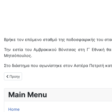
Βρήκε τον επόμενο σταθμό της ποδοσφαιρικής του στα
Την εστία του Αμβρακικού Βόνιτσας στη Γ΄ Εθνική θα
Μητσόπουλος.
Στο διάστημα που αγωνίστηκε στον Αστέρα Πετριτή κατ
Προηγούμενο άρθρο: "Mπαμ" με Πέτρο Στεργίου ο Θιναλιακός!
Προηγ
Main Menu
Home