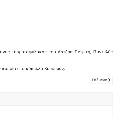
ρότινος τερματοφύλακας του Αστέρα Πετριτή, Παντελής
 και μία στο κύπελλο Κέρκυρας.
Επόμενο άρθρο
Επόμενο