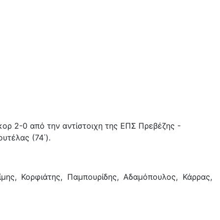
ορ 2-0 από την αντίστοιχη της ΕΠΣ Πρεβέζης -
υτέλας (74΄).
ίμης, Κορφιάτης, Παμπουρίδης, Αδαμόπουλος, Κάρρας,