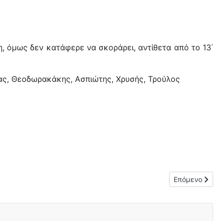
η, όμως δεν κατάφερε να σκοράρει, αντίθετα από το 13΄
ίας, Θεοδωρακάκης, Ασπιώτης, Χρυσής, Τρούλος
Επόμενο άρθρ
Επόμενο