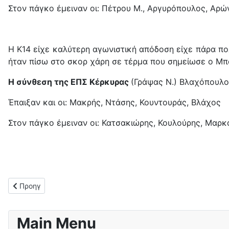
Στον πάγκο έμειναν οι: Πέτρου Μ., Αργυρόπουλος, Αρώ
Η Κ14 είχε καλύτερη αγωνιστική απόδοση είχε πάρα πολ
ήταν πίσω στο σκορ χάρη σε τέρμα που σημείωσε ο Μπ
Η σύνθεση της ΕΠΣ Κέρκυρας
(Γράψας Ν.) Βλαχόπουλο
Έπαιξαν και οι: Μακρής, Ντάσης, Κουντουράς, Βλάχος
Στον πάγκο έμειναν οι: Κατσακιώρης, Κουλούρης, Μαρκ
Προηγούμενο άρθρο: Ευχαριστήρια ανακοίνωση του ΑΟ Κέρκυρ
Προηγ
Main Menu