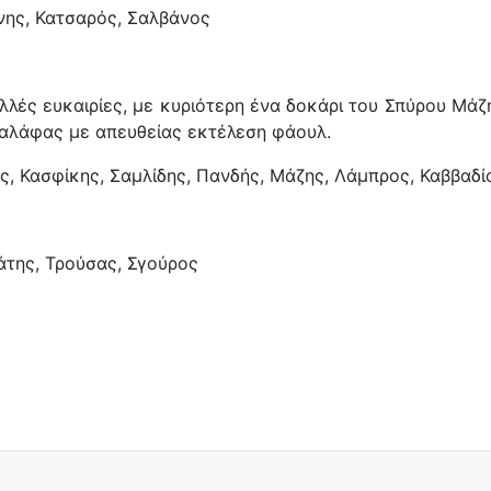
νης, Κατσαρός, Σαλβάνος
λές ευκαιρίες, με κυριότερη ένα δοκάρι του Σπύρου Μάζ
αλάφας με απευθείας εκτέλεση φάουλ.
ς, Κασφίκης, Σαμλίδης, Πανδής, Μάζης, Λάμπρος, Καββαδ
άτης, Τρούσας, Σγούρος
α!