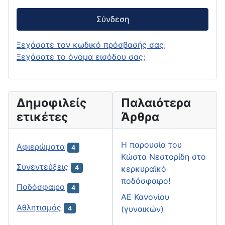
Σύνδεση
Ξεχάσατε τον κωδικό πρόσβασής σας;
Ξεχάσατε το όνομα εισόδου σας;
Δημοφιλείς
Παλαιότερα
ετικέτες
Άρθρα
H παρουσία του
Αφιερώματα
4
Κώστα Νεστορίδη στο
Συνεντεύξεις
κερκυραϊκό
4
ποδόσφαιρο!
Ποδόσφαιρο
4
ΑΕ Κανονίου
Αθλητισμός
(γυναικών)
4