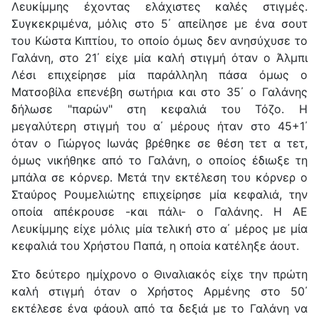
Λευκίμμης έχοντας ελάχιστες καλές στιγμές.
Συγκεκριμένα, μόλις στο 5΄ απείλησε με ένα σουτ
του Κώστα Κιπτίου, το οποίο όμως δεν ανησύχυσε το
Γαλάνη, στο 21΄ είχε μία καλή στιγμή όταν ο Άλμπι
Λέσι επιχείρησε μία παράλληλη πάσα όμως ο
Ματσοβίλα επενέβη σωτήρια και στο 35΄ ο Γαλάνης
δήλωσε "παρών" στη κεφαλιά του Τόζο. Η
μεγαλύτερη στιγμή του α΄ μέρους ήταν στο 45+1΄
όταν ο Γιώργος Ιωνάς βρέθηκε σε θέση τετ α τετ,
όμως νικήθηκε από το Γαλάνη, ο οποίος έδιωξε τη
μπάλα σε κόρνερ. Μετά την εκτέλεση του κόρνερ ο
Σταύρος Ρουμελιώτης επιχείρησε μία κεφαλιά, την
οποία απέκρουσε -και πάλι- ο Γαλάνης. Η ΑΕ
Λευκίμμης είχε μόλις μία τελική στο α΄ μέρος με μία
κεφαλιά του Χρήστου Παπά, η οποία κατέληξε άουτ.
Στο δεύτερο ημίχρονο ο Θιναλιακός είχε την πρώτη
καλή στιγμή όταν ο Χρήστος Αρμένης στο 50΄
εκτέλεσε ένα φάουλ από τα δεξιά με το Γαλάνη να