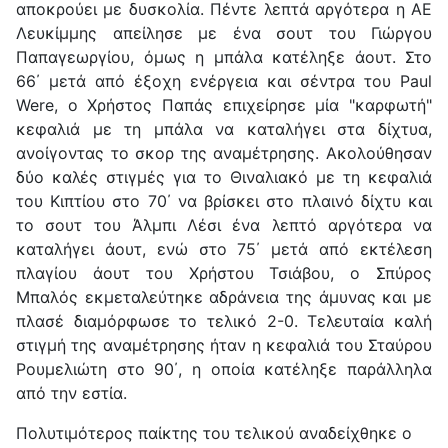
αποκρούει με δυσκολία. Πέντε λεπτά αργότερα η ΑΕ
Λευκίμμης απείλησε με ένα σουτ του Γιώργου
Παπαγεωργίου, όμως η μπάλα κατέληξε άουτ. Στο
66΄ μετά από έξοχη ενέργεια και σέντρα του Paul
Were, ο Χρήστος Παπάς επιχείρησε μία "καρφωτή"
κεφαλιά με τη μπάλα να καταλήγει στα δίχτυα,
ανοίγοντας το σκορ της αναμέτρησης. Ακολούθησαν
δύο καλές στιγμές για το Θιναλιακό με τη κεφαλιά
του Κιπτίου στο 70΄ να βρίσκει στο πλαινό δίχτυ και
το σουτ του Άλμπι Λέσι ένα λεπτό αργότερα να
καταλήγει άουτ, ενώ στο 75΄ μετά από εκτέλεση
πλαγίου άουτ του Χρήστου Τσιάβου, ο Σπύρος
Μπαλός εκμεταλεύτηκε αδράνεια της άμυνας και με
πλασέ διαμόρφωσε το τελικό 2-0. Tελευταία καλή
στιγμή της αναμέτρησης ήταν η κεφαλιά του Σταύρου
Ρουμελιώτη στο 90΄, η οποία κατέληξε παράλληλα
από την εστία.
Πολυτιμότερος παίκτης του τελικού αναδείχθηκε ο