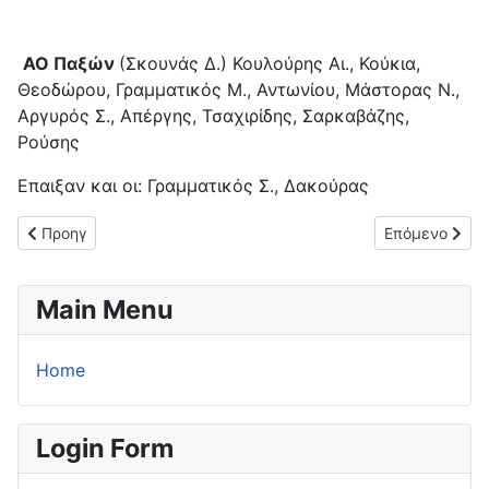
ΑΟ Παξών
(Σκουνάς Δ.) Κουλούρης Αι., Κούκια,
Θεοδώρου, Γραμματικός Μ., Αντωνίου, Μάστορας Ν.,
Αργυρός Σ., Απέργης, Τσαχιρίδης, Σαρκαβάζης,
Ρούσης
Επαιξαν και οι: Γραμματικός Σ
., Δακούρας
Προηγούμενο άρθρο: Κυπελλούχος Κέρκυρας η ΑΕ Λευκίμμης (2
Επόμενο άρθρο
Προηγ
Επόμενο
Main Menu
Home
Login Form