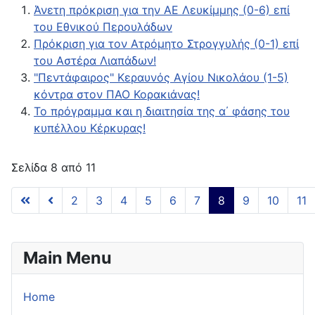
Άνετη πρόκριση για την ΑΕ Λευκίμμης (0-6) επί
του Εθνικού Περουλάδων
Πρόκριση για τον Ατρόμητο Στρογγυλής (0-1) επί
του Αστέρα Λιαπάδων!
"Πεντάφαιρος" Κεραυνός Αγίου Νικολάου (1-5)
κόντρα στον ΠΑΟ Κορακιάνας!
To πρόγραμμα και η διαιτησία της α΄ φάσης του
κυπέλλου Κέρκυρας!
Σελίδα 8 από 11
2
3
4
5
6
7
8
9
10
11
Main Menu
Home