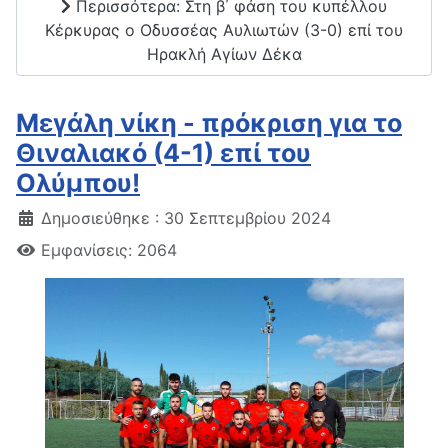
Περισσότερα: Στη β΄ φάση του κυπέλλου
Κέρκυρας ο Οδυσσέας Αυλιωτών (3-0) επί του
Ηρακλή Αγίων Δέκα
Μεγάλη νίκη - πρόκριση για το
Θιναλιακό (4-1) επί του
Ολύμπου!
Δημοσιεύθηκε : 30 Σεπτεμβρίου 2024
Εμφανίσεις: 2064