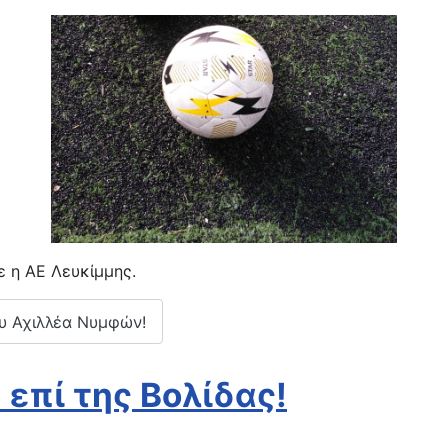
 η ΑΕ Λευκίμμης.
ου Αχιλλέα Νυμφών!
 επί της Βολίδας!