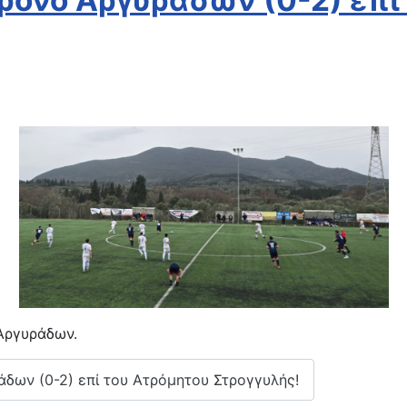
Κρόνο Αργυράδων (0-2) επ
Αργυράδων.
άδων (0-2) επί του Ατρόμητου Στρογγυλής!