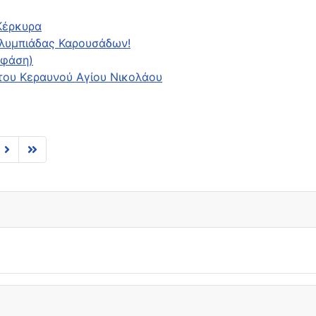
 Κέρκυρα
Ολυμπιάδας Καρουσάδων!
 φάση)
 του Κεραυνού Αγίου Νικολάου