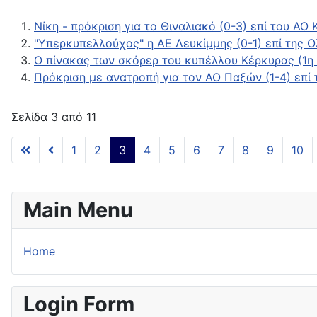
Νίκη - πρόκριση για το Θιναλιακό (0-3) επί του ΑΟ
"Υπερκυπελλούχος" η ΑΕ Λευκίμμης (0-1) επί της 
Ο πίνακας των σκόρερ του κυπέλλου Κέρκυρας (1η
Πρόκριση με ανατροπή για τον ΑΟ Παξών (1-4) επί
Σελίδα 3 από 11
1
2
3
4
5
6
7
8
9
10
Main Menu
Home
Login Form