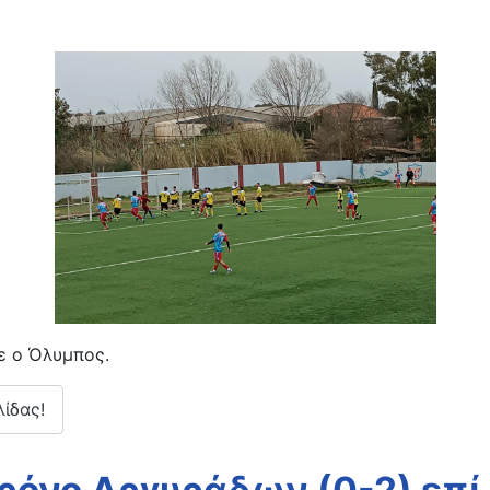
ε ο Όλυμπος.
λίδας!