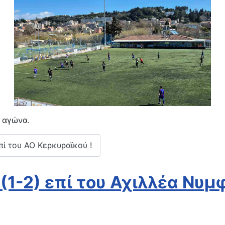
" αγώνα.
πί του ΑΟ Κερκυραϊκού !
 (1-2) επί του Αχιλλέα Νυ