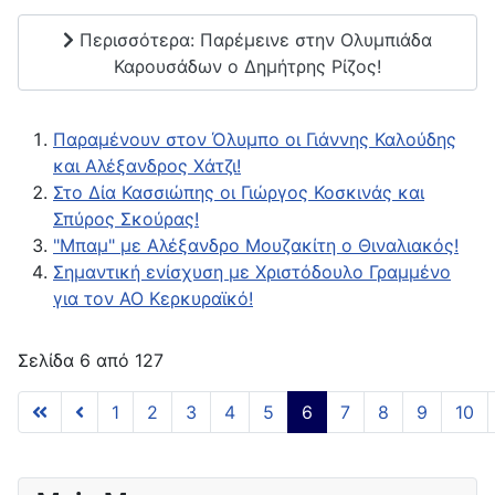
Περισσότερα: Παρέμεινε στην Ολυμπιάδα
Καρουσάδων ο Δημήτρης Ρίζος!
Παραμένουν στον Όλυμπο οι Γιάννης Καλούδης
και Αλέξανδρος Χάτζι!
Στο Δία Κασσιώπης οι Γιώργος Κοσκινάς και
Σπύρος Σκούρας!
"Μπαμ" με Αλέξανδρο Μουζακίτη ο Θιναλιακός!
Σημαντική ενίσχυση με Χριστόδουλο Γραμμένο
για τον ΑΟ Κερκυραϊκό!
Σελίδα 6 από 127
1
2
3
4
5
6
7
8
9
10