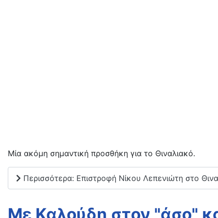
Μία ακόμη σημαντική προσθήκη για το Θιναλιακό.
Περισσότερα: Επιστροφή Νίκου Λεπενιώτη στο Θινα
Με Καλούδη στον "άσο" κ