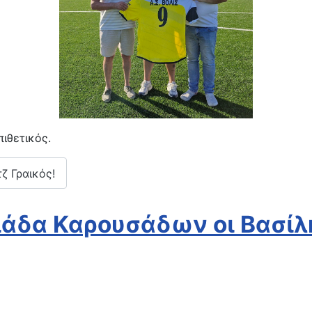
ιθετικός.
ζ Γραικός!
άδα Καρουσάδων οι Βασίλ