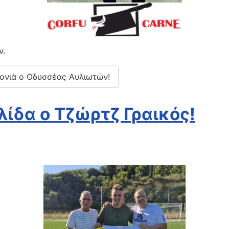
ν.
ρονιά ο Οδυσσέας Αυλιωτών!
ίδα ο Τζώρτζ Γραικός!