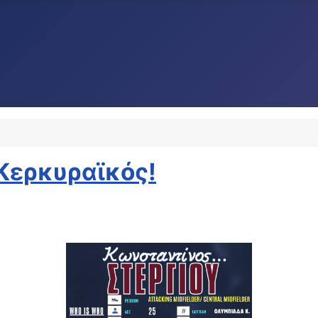
 Κερκυραϊκός!