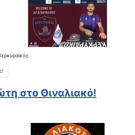
Κερκυραϊκός.
ς!
ώτη στο Θιναλιακό!