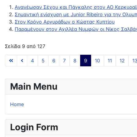
Ανανέωσαν Σέχου και Πάγκαλης στον ΑΟ Κερκυραϊ
Σημαντική ενίσχυση με Junior Ribeiro για την Ολυ
Στον Κρόνο Αργυράδων ο Κώστας Κυπτίου
Παραμένουν στον Αχιλλέα Νυμφών οι Νίκος Σαλβάν
Σελίδα 9 από 127
4
5
6
7
8
9
10
11
12
1
Main Menu
Home
Login Form