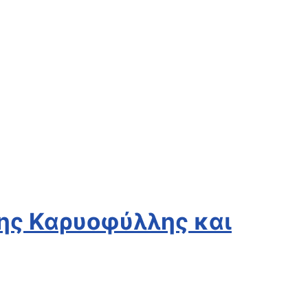
ης Καρυοφύλλης και