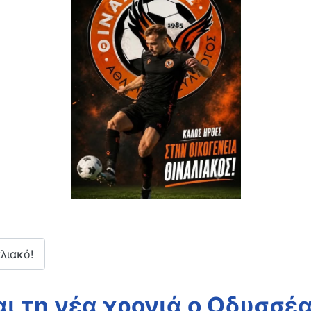
λιακό!
αι τη νέα χρονιά ο Οδυσσέ