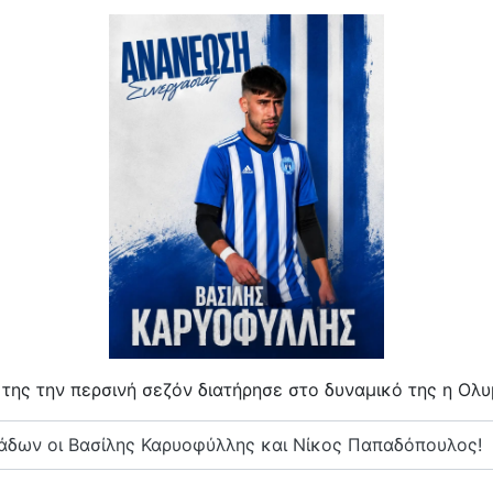
της την περσινή σεζόν διατήρησε στο δυναμικό της η Ολ
δων οι Βασίλης Καρυοφύλλης και Νίκος Παπαδόπουλος!