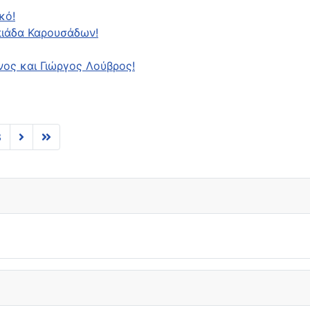
κό!
μπιάδα Καρουσάδων!
ος και Γιώργος Λούβρος!
3