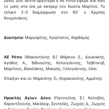
Δέκα. Δύο λεπτά αργότερα η ΑΕ Ρόπα έφερε και πάλι
το ματς στα ίσα με σκόρερ τον Κώστα Μαρτίνο. Το
τελικό 2-3 διαμόρφωσε στο 60΄ ο Άρμπης
Κουμανάκος.
Διαιτησία:
Μαργαρίτης, Αγιώτατος, Καρδάμης
ΑΕ Ρόπα
(Μακαντάνης Β.) Μάρκου Ε., Δουκάκης,
Αγάθος Α., Βιδινιώτης, Κολιογιάννης, Τσβέτκοβ,
Μαρτίνος, Βασιλάκης, Μακρής, Ξυλογιάννης, Λέσι
Έπαιξαν και οι: Μαρκάτης Ο., Κορακιανίτης, Αρμένης
Ηρακλής Αγίων Δέκα
(Γιαννούλης Σ.) Κολοβός,
Καραντζούνης, Μικάλεφ, Σεντελές, Ζωχιός Δ., Ζωχιός