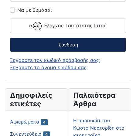
Εμφάνι
Να με θυμάσαι
Έλεγχος Ταυτότητας Ιστού
Σύνδεση
Ξεχάσατε τον κωδικό πρόσβασής σας;
Ξεχάσατε το όνομα εισόδου σας;
Δημοφιλείς
Παλαιότερα
ετικέτες
Άρθρα
H παρουσία του
Αφιερώματα
4
Κώστα Νεστορίδη στο
Συνεντεύξεις
κερκυραϊκό
4