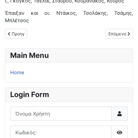
Ι., Γκόγκος, Τσελάι, Σταύρου, Κουμανάκος, Κούρος
Έπαιξαν και οι: Ντάικος, Τσολάκης, Τσάμης,
Μπλέτσος
Προηγούμενο άρθρο: Νέα νίκη για το Δία Κασσιώπης (5-2) επί
Επόμενο άρθρο
Προηγ
Επόμενο
Main Menu
Home
Login Form
Όνομα Χρήστη
Κωδικός: