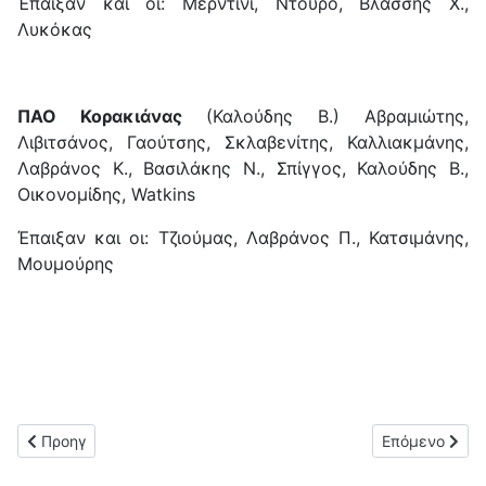
Έπαιξαν και οι: Μερντίνι, Ντούρο, Βλάσσης Χ.,
Λυκόκας
ΠΑΟ Κορακιάνας
(Καλούδης Β.) Αβραμιώτης,
Λιβιτσάνος, Γαούτσης, Σκλαβενίτης, Καλλιακμάνης,
Λαβράνος Κ., Βασιλάκης Ν., Σπίγγος, Καλούδης Β.,
Οικονομίδης, Watkins
Έπαιξαν και οι: Τζιούμας, Λαβράνος Π., Κατσιμάνης,
Μουμούρης
Προηγούμενο άρθρο: Νίκη για τον Ηρακλή Αγίων Δέκα (2-3) επί
Επόμενο άρθρ
Προηγ
Επόμενο