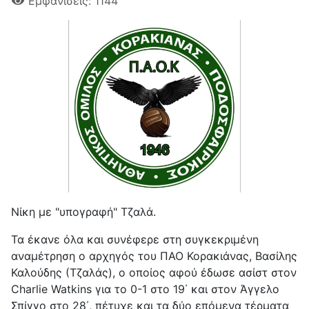
Εμφανίσεις: 1144
Νίκη με "υπογραφή" Τζαλά.
Τα έκανε όλα και συνέφερε στη συγκεκριμένη
αναμέτρηση ο αρχηγός του ΠΑΟ Κορακιάνας, Βασίλης
Καλούδης (Τζαλάς), ο οποίος αφού έδωσε ασίστ στον
Charlie Watkins για το 0-1 στο 19΄ και στον Άγγελο
Σπίγγο στο 28΄, πέτυχε και τα δύο επόμενα τέρματα