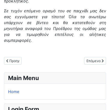
προκλητικός.
Σε τυχόν επόμενο ορισμό του σε παιχνίδι μας δεν
σας εγγυόμαστε για τίποτα! Όλα τα ανωτέρω
υπάρχουν σε βίντεο και θα κατατεθούν στη
μηνυτήρια αναφορά του Προέδρου της ομάδας μας
για να τιμωρηθούν επιτέλους οι αλήτικες
συμπεριφορές.
Προηγούμενο άρθρο: Μεγάλη νίκη για τον ΠΑΟ Κορακιάνας (1-4
Επόμενο άρθρο
Προηγ
Επόμενο
Main Menu
Home
Login Form