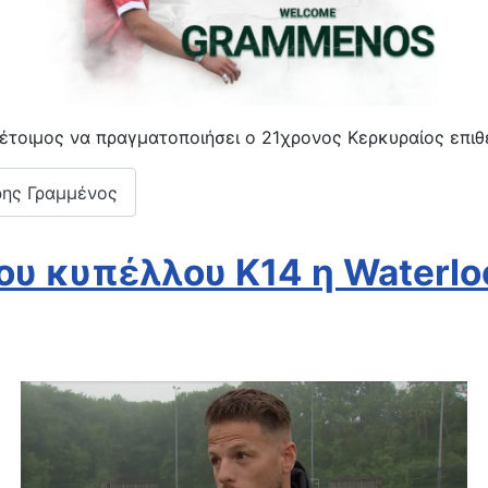
 έτοιμος να πραγματοποιήσει ο 21χρονος Κερκυραίος επιθ
ρης Γραμμένος
ου κυπέλλου Κ14 η Waterlo