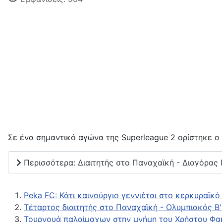
Σε ένα σημαντικό αγώνα της Superleague 2 ορίστηκε ο
Περισσότερα: Διαιτητής στο Παναχαϊκή - Διαγόρας
Peka FC: Κάτι καινούργιο γεννιέται στο κερκυραϊκ
Τέταρτος διαιτητής στο Παναχαϊκή - Ολυμπιακός Β
Τουρνουά παλαίμαχων στην μνήμη του Χρήστου Φα