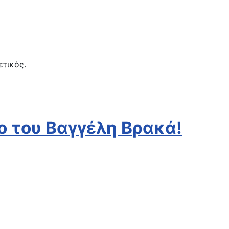
ετικός.
o του Βαγγέλη Βρακά!