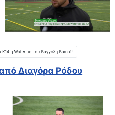
 Κ14 η Waterloo του Βαγγέλη Βρακά!
 από Διαγόρα Ρόδου