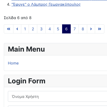
"Έφυγε" ο Λάμπρος Γεωργακόπουλος
Σελίδα 6 από 8
1
2
3
4
5
6
7
8
Main Menu
Home
Login Form
Όνομα Χρήστη