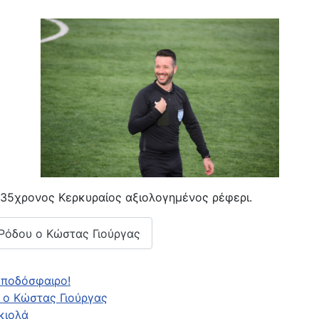
 35χρονος Κερκυραίος αξιολογημένος ρέφερι.
 Ρόδου ο Κώστας Γιούργας
ό ποδόσφαιρο!
' ο Κώστας Γιούργας
κιολά