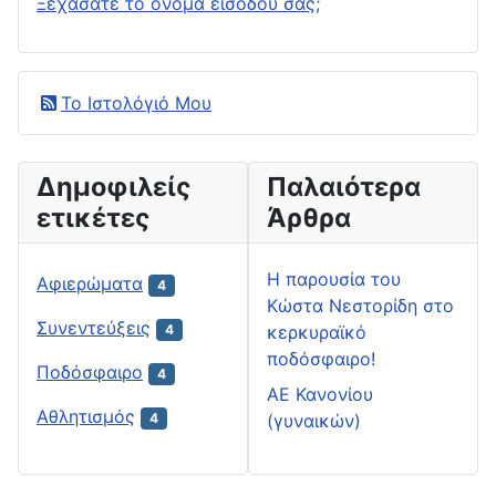
Ξεχάσατε το όνομα εισόδου σας;
Το Ιστολόγιό Μου
Δημοφιλείς
Παλαιότερα
ετικέτες
Άρθρα
H παρουσία του
Αφιερώματα
4
Κώστα Νεστορίδη στο
Συνεντεύξεις
κερκυραϊκό
4
ποδόσφαιρο!
Ποδόσφαιρο
4
ΑΕ Κανονίου
Αθλητισμός
(γυναικών)
4