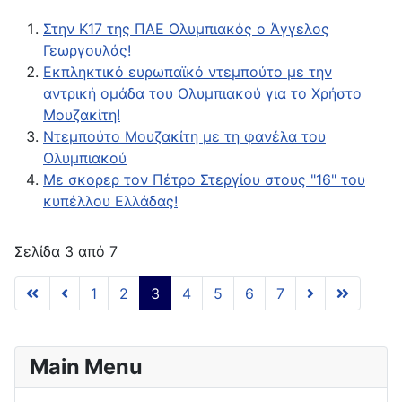
Στην Κ17 της ΠΑΕ Ολυμπιακός ο Άγγελος
Γεωργουλάς!
Εκπληκτικό ευρωπαϊκό ντεμπούτο με την
αντρική ομάδα του Ολυμπιακού για το Χρήστο
Μουζακίτη!
Ντεμπούτο Μουζακίτη με τη φανέλα του
Ολυμπιακού
Mε σκορερ τον Πέτρο Στεργίου στους "16" του
κυπέλλου Ελλάδας!
Σελίδα 3 από 7
1
2
3
4
5
6
7
Main Menu